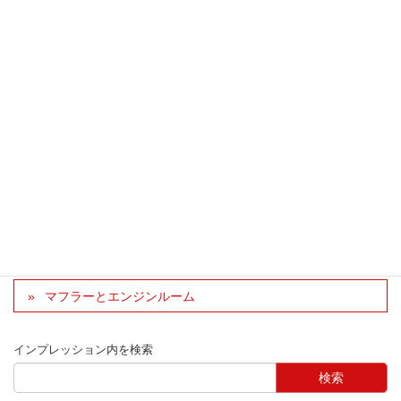
お値段は少々張りますが
ルックス、性能を考えると
納得の逸品です
三重県 あずき さん
車種：CX-8
車種別インプレッション
CX-8
パーツ別インプレッション
吸排気系
純正ローターの錆が気になり
マフラーとエンジンルーム
インプレッション内を検索