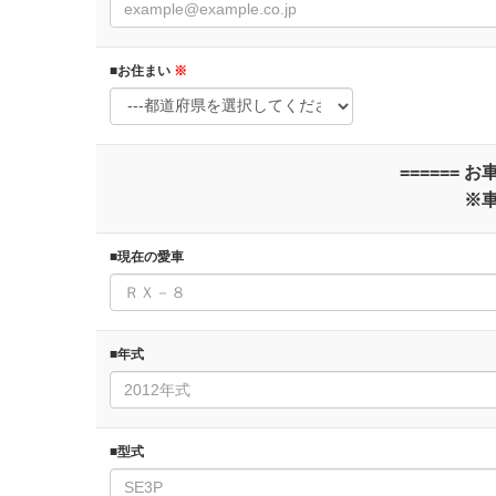
■お住まい
※
======
※
■現在の愛車
■年式
■型式