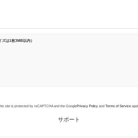
ズは1枚3MB以内）
his site is protected by reCAPTCHA and the Google
Privacy Policy
and
Terms of Service
appl
サポート