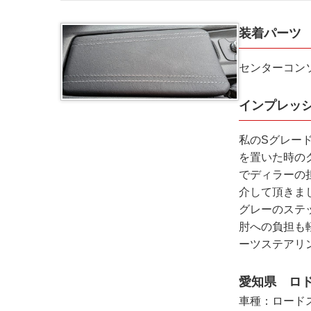
装着パーツ
センターコン
インプレッ
私のSグレー
を置いた時の
でディラーの担
介して頂きま
グレーのステ
肘への負担も
ーツステアリ
愛知県 ロド
車種：ロードス