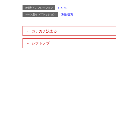
車種別インプレッション
CX-60
パーツ別インプレッション
吸排気系
カチカチ決まる
シフトノブ