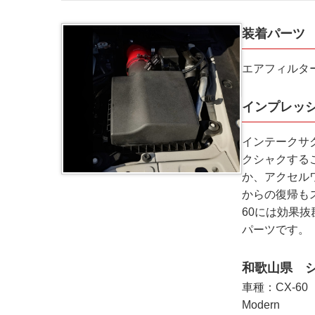
装着パーツ
エアフィルタ
インプレッ
インテークサ
クシャクする
か、アクセル
からの復帰も
60には効果
パーツです。
和歌山県 シ
車種：CX-60
Modern