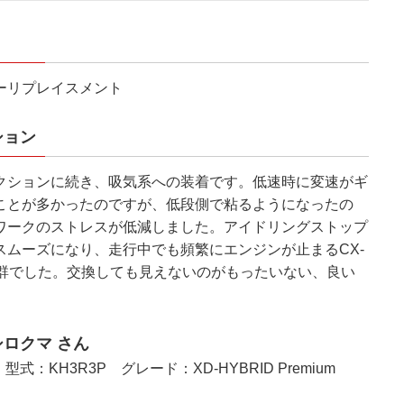
ーリプレイスメント
ション
クションに続き、吸気系への装着です。低速時に変速がギ
ことが多かったのですが、低段側で粘るようになったの
ワークのストレスが低減しました。アイドリングストップ
スムーズになり、走行中でも頻繁にエンジンが止まるCX-
抜群でした。交換しても見えないのがもったいない、良い
ロクマ さん
 型式：KH3R3P グレード：XD-HYBRID Premium