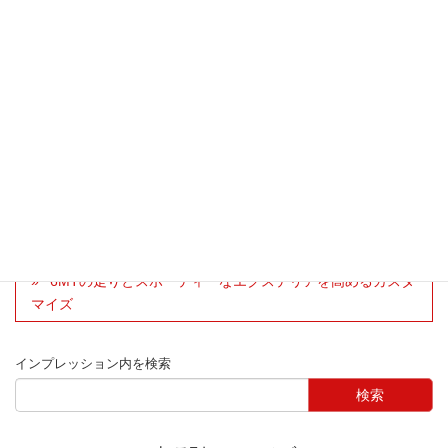
ております。
広島県 かずさん さん
車種：CX-5 型式：KE グレード：XD Lパッケージ4WD
車種別インプレッション
CX-5
パーツ別インプレッション
ユーティリティー
引き締まります
6MTの走りとスポーティーなエクステリアを高めるカスタ
マイズ
インプレッション内を検索