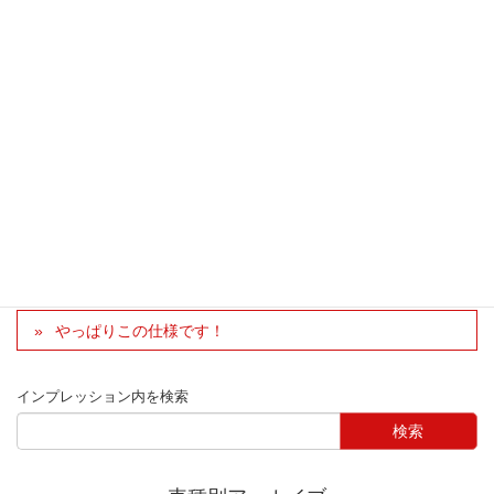
で、全体で見てもバランスもよく、浮いでもおらず、パー
フェクトでした。かっこいい…のひと言に尽きます。
福島県 おかわり さん
車種：ロードスター 型式：nd5re グレード：SSP
車種別インプレッション
ロードスター
パーツ別インプレッション
スタイリング
まぁ～と
やっぱりこの仕様です！
インプレッション内を検索