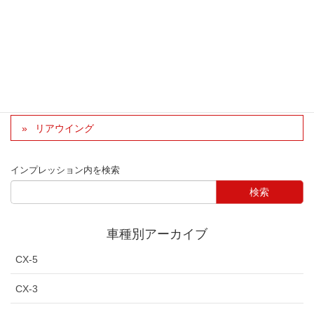
車種：CX-5 型式：KFEP グレード：プロアクティブ
車種別インプレッション
CX-5
パーツ別インプレッション
スタイリング
足回りリフレッシュ
リアウイング
インプレッション内を検索
車種別アーカイブ
CX-5
CX-3