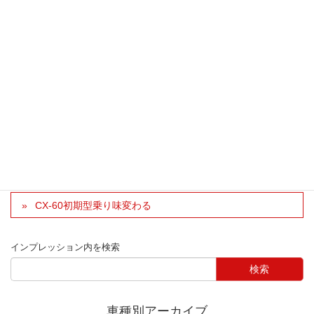
口も綺麗にしています。ボディーカラーにもマッチしてい
るのも魅力的でお気に入りのパーツの一つです。
徳島県 に-3 さん
車種：Demio 型式：DJ3FS グレード：13Sツーリング
車種別インプレッション
MAZDA2 / Demio
パーツ別インプレッション
インテリア
これが標準装備で良い
CX-60初期型乗り味変わる
インプレッション内を検索
車種別アーカイブ