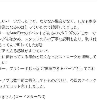
たいパーツだったけど、なかなか機会がなく、しかも多少
作業になるのは知っていたので躊躇してました。
ーでAutoExeのイベントがあるのでND-07のデモカーで
ングを確かめ、スタッフの方の丁寧な説明もあり、取り付
ってんで即決でした(笑)
ギアの入る感触がすごくいい!
手に伝わってくる感触と短くなったストロークが運転して
い!
ター、フラシーボじゃなく“体感できるパーツ”としてこれ
。
トノブは数年前に購入してたものだけど、今回のクイック
わせてセット完了しました。
きさん (ロードスター/ND)