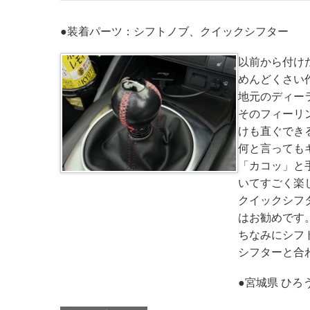
●装着パーツ：シフトノブ、クイックシフター
以前から付け
めんどくさい
地元のディーラ
そのフィーリ
けも直ぐできる
何と言っても
「カコッ」と
いてすごく楽し
クイックシフ
はお勧めです
ちなみにシフ
シフターと合
●宮城県 ひろう