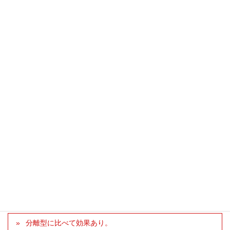
このスポーツマフラーは直6エンジンのサウンドとマッチ
し、野太く力強いサウンドが非常に好みです。それでいて
近所迷惑になるような煩さは無く、まさにオトナが選ぶCX-
60のセンスに合ったマフラーだと感じます。特に高速道路
でアクセルを踏み込みますと、1,500回転を超えた辺りから
素晴らしいサウンドが奏でられドライブが更に楽しくなり
ます。この商品は決して安くありませんが、是非ともCX-60
を愛する皆様にオススメしたい逸品だと思います。
●山形県 道の駅オジサンの森さん (CX-60/KH)
車種別インプレッション
CX-60
パーツ別インプレッション
吸排気系
ウインドーを下げても換気可能。
分離型に比べて効果あり。