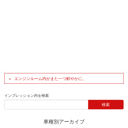
車は古いですが、気に入っているので手入れをしながら付
き合ってきます。（自己満足が大半ですが・・・。）
●広島県 ｓｈｉｎｓａｎさん (プレマシー/CW)
車種別インプレッション
Premacy
パーツ別インプレッション
ブレーキ
、
ユーティリティー
素敵なカーライフを有難うございます。
エンジンルーム内がまた一つ鮮やかに。
インプレッション内を検索
車種別アーカイブ