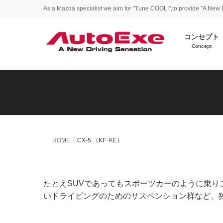
As a Mazda specialist we aim for "Tune COOL!",to provide "A New 
コンセプト
Concept
HOME
CX-5 （KF･KE）
たとえSUVであってもスポーツカーのように乗り
いドライビングのためのサスペンション群など、