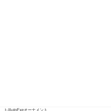
【MAZDA3・CX-30対応 バッテリークランプ】
・適合車種：MAZDA3・CX-30
・部品番号：A1750
・税抜価格：\7,800
・仕様：スチール製/ピッチ調整機構付き/レッドペイン
ト/AutoExeオーナメント