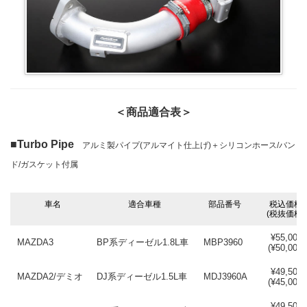
＜商品適合表＞
■Turbo Pipe
アルミ製パイプ(アルマイト仕上げ)＋シリコンホース/バン
ド/ガスケット付属
車名
適合車種
部品番号
税込価格
(税抜価格)
車名
適合車種
部品番号
税込価格
¥55,000
(税抜価格
MAZDA3
BP系ディーゼル1.8L車
MBP3960
(¥50,000)
¥49,500
MAZDA2/デミオ
DJ系ディーゼル1.5L車
MDJ3960A
(¥45,000)
¥49,500