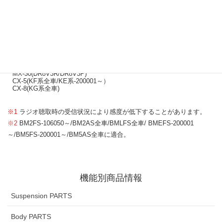
適合車種
部品番号
適合車種
部品番号
MAZDA2/デミオ（DJ系)
(
アクセラスポーツ（BM系
※2
)
MAZDA6ワゴン/アテンザワゴン（GJ系-300001～)
¥8
CX-3(DK系全車)
DJA1 V3 040
(¥
MX-30(DR8V3R/DR8V3P)
CX-5(KF系全車/KE系-200001～）
CX-8(KG系全車)
※1
ラジオ聴取時の受信状況により感度が低下することがあります。
※2
BM2FS-106050～/BM2AS全車/BMLFS全車/ BMEFS-200001
～/BM5FS-200001～/BM5AS全車に適合。
機能別商品情報
Suspension PARTS
Body PARTS