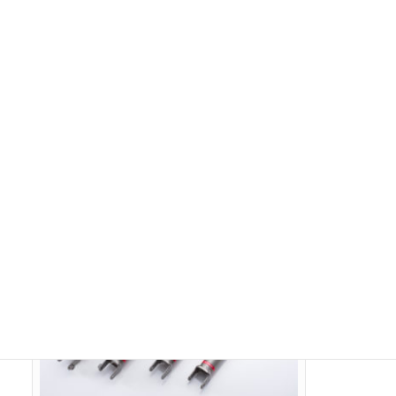
バー単体のみをお送りください。
アッパーマウントやスプリング、スプリングシートなどを
付属部品を組込んだままのアッセンブリー状態で到着した
場合、別途分解・組立費用が発生します。
クラブスポーツ/ストリートスポーツ/スポーツ
サスペンションキット